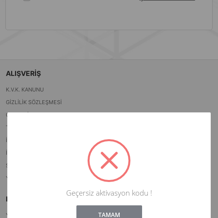
ALIŞVERİŞ
K.V.K. KANUNU
GIZLILIK SÖZLEŞMESI
GARANTI ŞARTLARI
TESLIMAT ŞARTLARI
İADE POLITIKASI
İADE SÖZLEŞMESI
SATIŞ POLITIKASI SÖZLEŞMESI
YENI ÜRÜNLER
Geçersiz aktivasyon kodu !
HİZMETLER
Not valid!
!
TAMAM
YARDIM