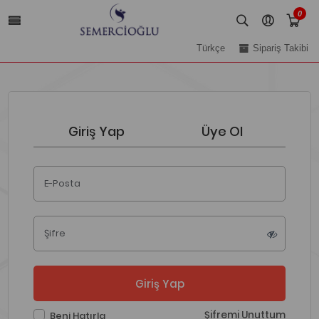
0
Türkçe
Sipariş Takibi
Giriş Yap
Üye Ol
E-Posta
Şifre
Giriş Yap
Şifremi Unuttum
Beni Hatırla