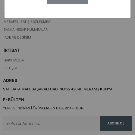
İSTEK VE ÖNERILERINIZ
SIPARIŞ TAKIBI
MESAFELI SATIŞ SÖZLEŞMESI
BANKA HESAP NUMARALARI
İADE VE DEĞIŞIM
İRTİBAT
HAKKIMIZDA
İLETIŞIM
ADRES
SAHİBATA MAH. BAŞARALI CAD. NO:55 42040 MERAM / KONYA
E-BÜLTEN
YENI VE INDIRIMLI ÜRÜNLERDEN HABERDAR OLUN !
ABONE OL