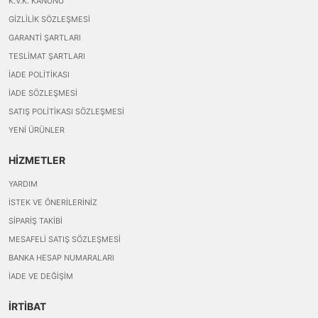
K.V.K. KANUNU
GIZLILIK SÖZLEŞMESI
GARANTI ŞARTLARI
TESLIMAT ŞARTLARI
İADE POLITIKASI
İADE SÖZLEŞMESI
SATIŞ POLITIKASI SÖZLEŞMESI
YENI ÜRÜNLER
HİZMETLER
YARDIM
İSTEK VE ÖNERILERINIZ
SIPARIŞ TAKIBI
MESAFELI SATIŞ SÖZLEŞMESI
BANKA HESAP NUMARALARI
İADE VE DEĞIŞIM
İRTİBAT