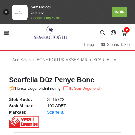
Semercioğlu
İNDİR
Ücretsiz
Google Play Store
0
Türkçe
Sipariş Takibi
Ana Sayfa
BONE-KOLLUK-AKSESUAR
SCARFELLA
Scarfella Düz Penye Bone
Henüz Değerlendirilmemiş
İlk Sen Değerlendir
Stok Kodu:
ST15922
Stok Miktarı:
190 ADET
Markası:
Scarfella