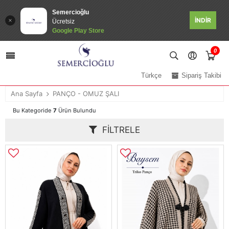
Semercioğlu
İNDİR
Ücretsiz
Google Play Store
0
Türkçe
Sipariş Takibi
Ana Sayfa
PANÇO - OMUZ ŞALI
Bu Kategoride
7
Ürün Bulundu
FILTRELE