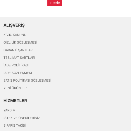
İncele
ALIŞVERİŞ
K.V.K. KANUNU
GIZLILIK SÖZLEŞMESI
GARANTI ŞARTLARI
TESLIMAT ŞARTLARI
İADE POLITIKASI
İADE SÖZLEŞMESI
SATIŞ POLITIKASI SÖZLEŞMESI
YENI ÜRÜNLER
HİZMETLER
YARDIM
İSTEK VE ÖNERILERINIZ
SIPARIŞ TAKIBI