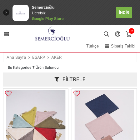
Semercioğlu
İNDİR
Ücretsiz
Google Play Store
0
Türkçe
Sipariş Takibi
Ana Sayfa
EŞARP
AKER
Bu Kategoride
7
Ürün Bulundu
FILTRELE