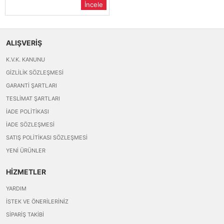
İncele
ALIŞVERİŞ
K.V.K. KANUNU
GIZLILIK SÖZLEŞMESI
GARANTI ŞARTLARI
TESLIMAT ŞARTLARI
İADE POLITIKASI
İADE SÖZLEŞMESI
SATIŞ POLITIKASI SÖZLEŞMESI
YENI ÜRÜNLER
HİZMETLER
YARDIM
İSTEK VE ÖNERILERINIZ
SIPARIŞ TAKIBI