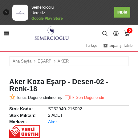
Semercioğlu
İNDİR
Ücretsiz
Google Play Store
0
Türkçe
Sipariş Takibi
Ana Sayfa
EŞARP
AKER
Aker Koza Eşarp - Desen-02 -
Renk-18
Henüz Değerlendirilmemiş
İlk Sen Değerlendir
Stok Kodu:
ST32940-216092
Stok Miktarı:
2 ADET
Markası:
Aker