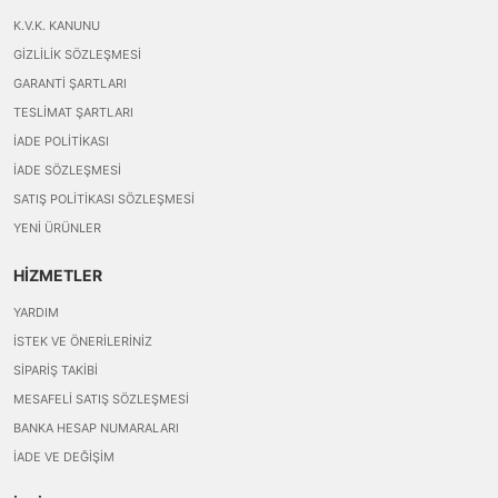
K.V.K. KANUNU
GIZLILIK SÖZLEŞMESI
GARANTI ŞARTLARI
TESLIMAT ŞARTLARI
İADE POLITIKASI
İADE SÖZLEŞMESI
SATIŞ POLITIKASI SÖZLEŞMESI
YENI ÜRÜNLER
HİZMETLER
YARDIM
İSTEK VE ÖNERILERINIZ
SIPARIŞ TAKIBI
MESAFELI SATIŞ SÖZLEŞMESI
BANKA HESAP NUMARALARI
İADE VE DEĞIŞIM