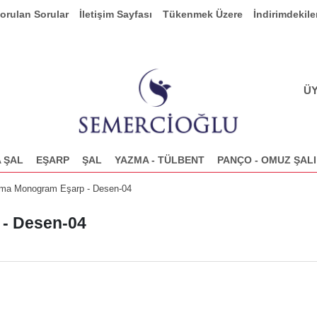
Sorulan Sorular
İletişim Sayfası
Tükenmek Üzere
İndirimdekile
ÜY
 ŞAL
EŞARP
ŞAL
YAZMA - TÜLBENT
PANÇO - OMUZ ŞALI
ma Monogram Eşarp - Desen-04
- Desen-04