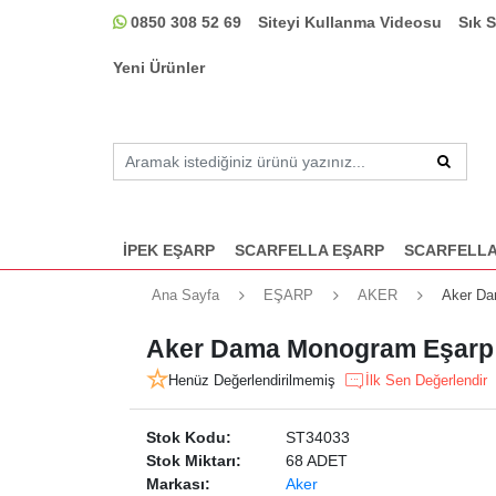
0850 308 52 69
Siteyi Kullanma Videosu
Sık 
Yeni Ürünler
İPEK EŞARP
SCARFELLA EŞARP
SCARFELLA
Ana Sayfa
EŞARP
AKER
Aker Da
Aker Dama Monogram Eşarp 
Henüz Değerlendirilmemiş
İlk Sen Değerlendir
Stok Kodu:
ST34033
Stok Miktarı:
68 ADET
Markası:
Aker