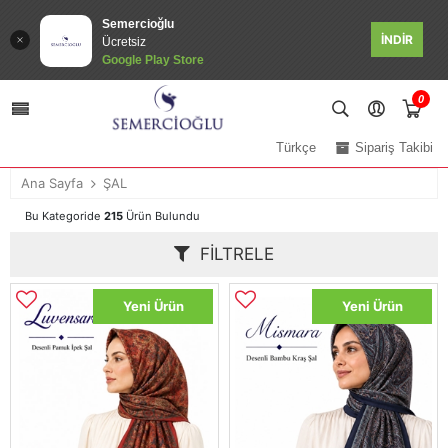
Semercioğlu
İNDİR
Ücretsiz
Google Play Store
0
Türkçe
Sipariş Takibi
Ana Sayfa
ŞAL
Bu Kategoride
215
Ürün Bulundu
FILTRELE
Yeni Ürün
Yeni Ürün