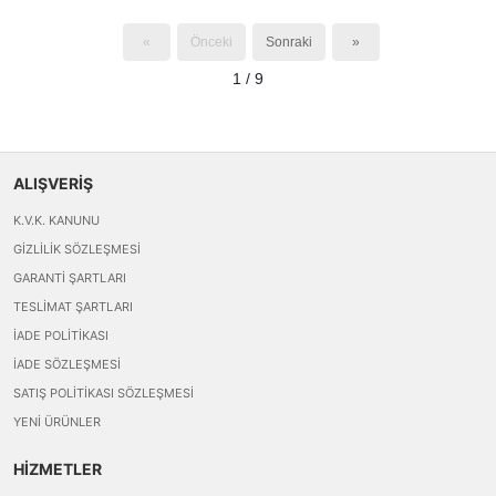
«
Önceki
Sonraki
»
1 / 9
ALIŞVERİŞ
K.V.K. KANUNU
GIZLILIK SÖZLEŞMESI
GARANTI ŞARTLARI
TESLIMAT ŞARTLARI
İADE POLITIKASI
İADE SÖZLEŞMESI
SATIŞ POLITIKASI SÖZLEŞMESI
YENI ÜRÜNLER
HİZMETLER