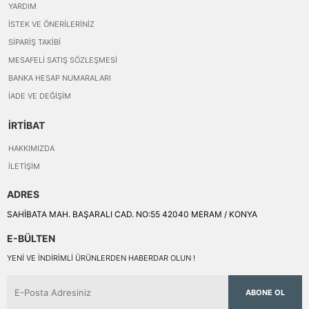
YARDIM
İSTEK VE ÖNERILERINIZ
SIPARIŞ TAKIBI
MESAFELI SATIŞ SÖZLEŞMESI
BANKA HESAP NUMARALARI
İADE VE DEĞIŞIM
İRTİBAT
HAKKIMIZDA
İLETIŞIM
ADRES
SAHİBATA MAH. BAŞARALI CAD. NO:55 42040 MERAM / KONYA
E-BÜLTEN
YENI VE INDIRIMLI ÜRÜNLERDEN HABERDAR OLUN !
ABONE OL