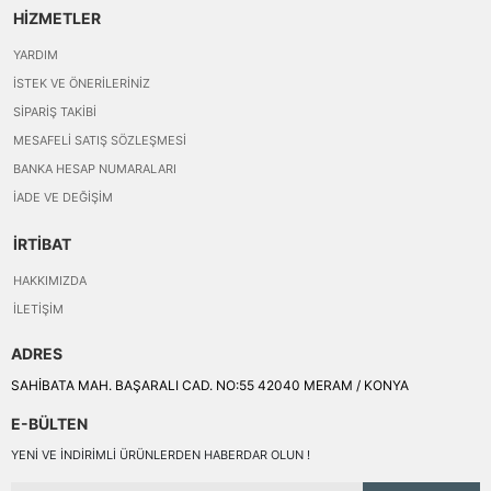
HİZMETLER
YARDIM
İSTEK VE ÖNERILERINIZ
SIPARIŞ TAKIBI
MESAFELI SATIŞ SÖZLEŞMESI
BANKA HESAP NUMARALARI
İADE VE DEĞIŞIM
İRTİBAT
HAKKIMIZDA
İLETIŞIM
ADRES
SAHİBATA MAH. BAŞARALI CAD. NO:55 42040 MERAM / KONYA
E-BÜLTEN
YENI VE INDIRIMLI ÜRÜNLERDEN HABERDAR OLUN !