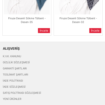
Firuze Desenli Sökme Tülbent -
Firuze Desenli Sökme Tülbent -
Desen-35
Desen-32
İncele
İncele
ALIŞVERİŞ
K.V.K. KANUNU
GIZLILIK SÖZLEŞMESI
GARANTI ŞARTLARI
TESLIMAT ŞARTLARI
İADE POLITIKASI
İADE SÖZLEŞMESI
SATIŞ POLITIKASI SÖZLEŞMESI
YENI ÜRÜNLER