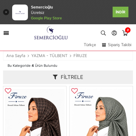
Semercioğlu
İNDİR
Ücretsiz
Google Play Store
0
Türkçe
Sipariş Takibi
Ana Sayfa
YAZMA - TÜLBENT
FİRUZE
Bu Kategoride
4
Ürün Bulundu
FILTRELE