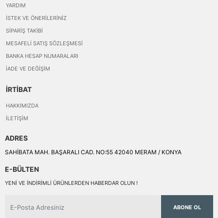
YARDIM
İSTEK VE ÖNERILERINIZ
SIPARIŞ TAKIBI
MESAFELI SATIŞ SÖZLEŞMESI
BANKA HESAP NUMARALARI
İADE VE DEĞIŞIM
İRTİBAT
HAKKIMIZDA
İLETIŞIM
ADRES
SAHİBATA MAH. BAŞARALI CAD. NO:55 42040 MERAM / KONYA
E-BÜLTEN
YENI VE INDIRIMLI ÜRÜNLERDEN HABERDAR OLUN !
ABONE OL