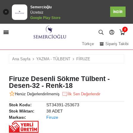
Semercioğlu
İNDİR
Ücretsiz
Google Play Store
0
Türkçe
Sipariş Takibi
Ana Sayfa
YAZMA - TÜLBENT
FİRUZE
Firuze Desenli Sökme Tülbent -
Desen-32 - Renk-18
Henüz Değerlendirilmemiş
İlk Sen Değerlendir
Stok Kodu:
ST34391-253673
Stok Miktarı:
38 ADET
Markası:
Firuze