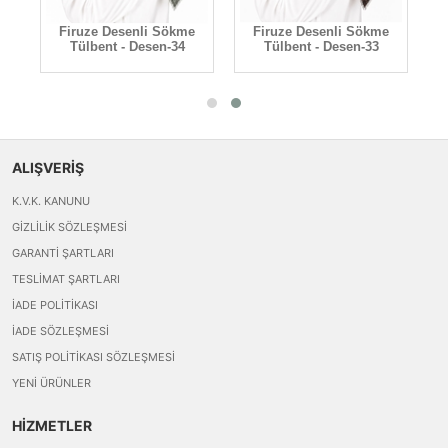
e
Firuze Desenli Sökme
Firuze Desenli Sökme
Tülbent - Desen-34
Tülbent - Desen-33
ALIŞVERİŞ
K.V.K. KANUNU
GIZLILIK SÖZLEŞMESI
GARANTI ŞARTLARI
TESLIMAT ŞARTLARI
İADE POLITIKASI
İADE SÖZLEŞMESI
SATIŞ POLITIKASI SÖZLEŞMESI
YENI ÜRÜNLER
HİZMETLER