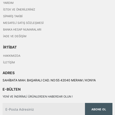
YARDIM
İSTEK VE ÖNERILERINIZ
SIPARIŞ TAKIBI
MESAFELI SATIŞ SÖZLEŞMESI
BANKA HESAP NUMARALARI
İADE VE DEĞIŞIM
İRTİBAT
HAKKIMIZDA
İLETIŞIM
ADRES
SAHİBATA MAH. BAŞARALI CAD. NO:55 42040 MERAM / KONYA
E-BÜLTEN
YENI VE INDIRIMLI ÜRÜNLERDEN HABERDAR OLUN !
ABONE OL