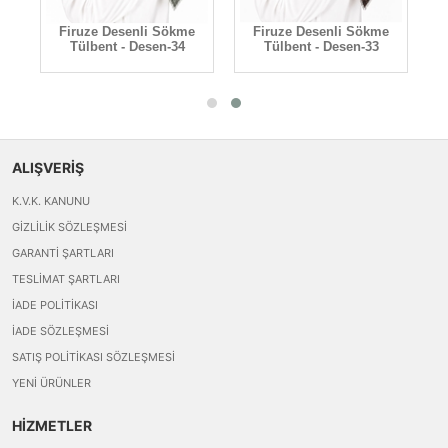
Firuze Desenli Sökme
Firuze Desenli Sökme
Firu
Tülbent - Desen-35
Tülbent - Desen-34
Tül
ALIŞVERİŞ
K.V.K. KANUNU
GIZLILIK SÖZLEŞMESI
GARANTI ŞARTLARI
TESLIMAT ŞARTLARI
İADE POLITIKASI
İADE SÖZLEŞMESI
SATIŞ POLITIKASI SÖZLEŞMESI
YENI ÜRÜNLER
HİZMETLER