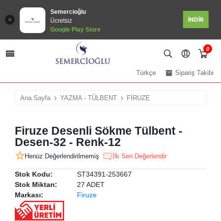
Semercioğlu
İNDİR
Ücretsiz
Google Play Store
0
Türkçe
Sipariş Takibi
Ana Sayfa
YAZMA - TÜLBENT
FİRUZE
Firuze Desenli Sökme Tülbent -
Desen-32 - Renk-12
Henüz Değerlendirilmemiş
İlk Sen Değerlendir
Stok Kodu:
ST34391-253667
Stok Miktarı:
27 ADET
Markası:
Firuze