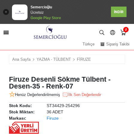
Semercioğlu
İNDİR
Ücretsiz
Google Play Store
0
Türkçe
Sipariş Takibi
Ana Sayfa
YAZMA - TÜLBENT
FİRUZE
Firuze Desenli Sökme Tülbent -
Desen-35 - Renk-07
Henüz Değerlendirilmemiş
İlk Sen Değerlendir
Stok Kodu:
ST34429-254296
Stok Miktarı:
36 ADET
Markası:
Firuze