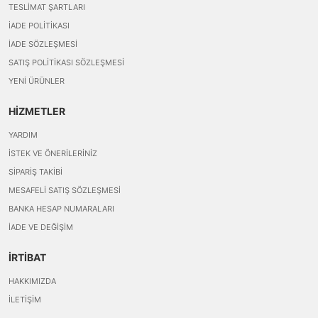
TESLIMAT ŞARTLARI
İADE POLITIKASI
İADE SÖZLEŞMESI
SATIŞ POLITIKASI SÖZLEŞMESI
YENI ÜRÜNLER
HİZMETLER
YARDIM
İSTEK VE ÖNERILERINIZ
SIPARIŞ TAKIBI
MESAFELI SATIŞ SÖZLEŞMESI
BANKA HESAP NUMARALARI
İADE VE DEĞIŞIM
İRTİBAT
HAKKIMIZDA
İLETIŞIM