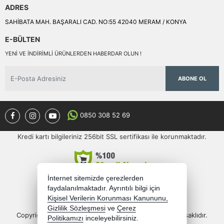
ADRES
SAHİBATA MAH. BAŞARALI CAD. NO:55 42040 MERAM / KONYA
E-BÜLTEN
YENI VE INDIRIMLI ÜRÜNLERDEN HABERDAR OLUN !
ABONE OL
0850 308 52 69
Kredi kartı bilgileriniz 256bit SSL sertifikası ile korunmaktadır.
İnternet sitemizde çerezlerden
faydalanılmaktadır. Ayrıntılı bilgi için
Kişisel Verilerin Korunması Kanununu,
Gizlilik Sözleşmesi
ve
Çerez
Copyright 2026 semercioglutoptan.com - Tüm hakları saklıdır.
Politikamızı
inceleyebilirsiniz.