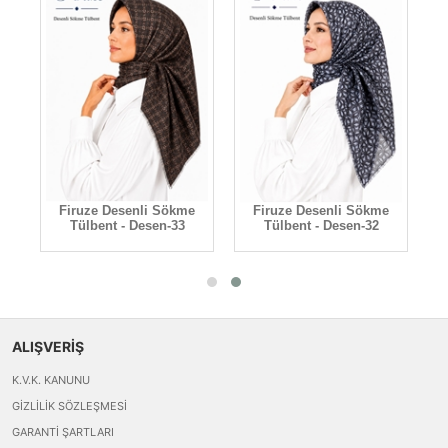
e
Firuze Desenli Sökme
Firuze Desenli Sökme
Tülbent - Desen-33
Tülbent - Desen-32
ALIŞVERİŞ
K.V.K. KANUNU
GIZLILIK SÖZLEŞMESI
GARANTI ŞARTLARI