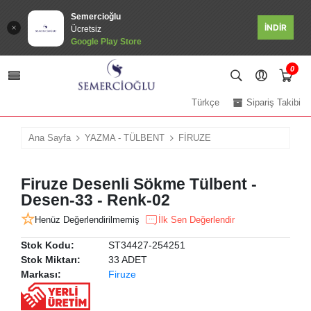
Semercioğlu
İNDİR
Ücretsiz
Google Play Store
0
Türkçe
Sipariş Takibi
Ana Sayfa
YAZMA - TÜLBENT
FİRUZE
Firuze Desenli Sökme Tülbent -
Desen-33 - Renk-02
Henüz Değerlendirilmemiş
İlk Sen Değerlendir
Stok Kodu:
ST34427-254251
Stok Miktarı:
33 ADET
Markası:
Firuze