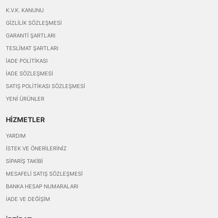
K.V.K. KANUNU
GIZLILIK SÖZLEŞMESI
GARANTI ŞARTLARI
TESLIMAT ŞARTLARI
İADE POLITIKASI
İADE SÖZLEŞMESI
SATIŞ POLITIKASI SÖZLEŞMESI
YENI ÜRÜNLER
HİZMETLER
YARDIM
İSTEK VE ÖNERILERINIZ
SIPARIŞ TAKIBI
MESAFELI SATIŞ SÖZLEŞMESI
BANKA HESAP NUMARALARI
İADE VE DEĞIŞIM