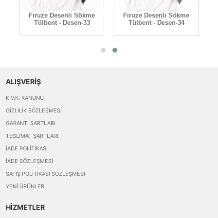
e
Firuze Desenli Sökme
Firuze Desenli Sökme
Tülbent - Desen-33
Tülbent - Desen-34
ALIŞVERİŞ
K.V.K. KANUNU
GIZLILIK SÖZLEŞMESI
GARANTI ŞARTLARI
TESLIMAT ŞARTLARI
İADE POLITIKASI
İADE SÖZLEŞMESI
SATIŞ POLITIKASI SÖZLEŞMESI
YENI ÜRÜNLER
HİZMETLER