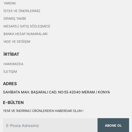
YARDIM
İSTEK VE ÖNERILERINIZ
SIPARIŞ TAKIBI
MESAFELI SATIŞ SÖZLEŞMESI
BANKA HESAP NUMARALARI
İADE VE DEĞIŞIM
İRTİBAT
HAKKIMIZDA
İLETIŞIM
ADRES
SAHİBATA MAH. BAŞARALI CAD. NO:55 42040 MERAM / KONYA
E-BÜLTEN
YENI VE INDIRIMLI ÜRÜNLERDEN HABERDAR OLUN !
ABONE OL