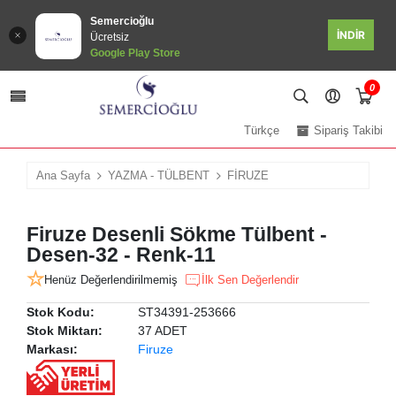
Semercioğlu
İNDİR
Ücretsiz
Google Play Store
0
Türkçe
Sipariş Takibi
Ana Sayfa
YAZMA - TÜLBENT
FİRUZE
Firuze Desenli Sökme Tülbent -
Desen-32 - Renk-11
Henüz Değerlendirilmemiş
İlk Sen Değerlendir
Stok Kodu:
ST34391-253666
Stok Miktarı:
37 ADET
Markası:
Firuze