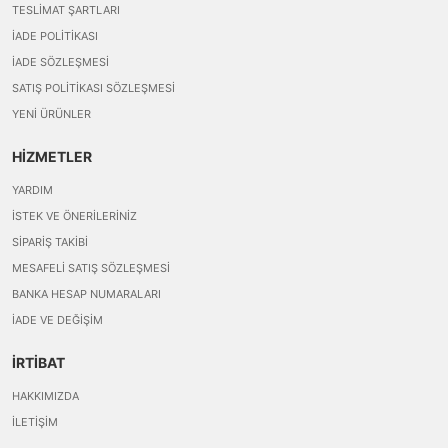
TESLIMAT ŞARTLARI
İADE POLITIKASI
İADE SÖZLEŞMESI
SATIŞ POLITIKASI SÖZLEŞMESI
YENI ÜRÜNLER
HİZMETLER
YARDIM
İSTEK VE ÖNERILERINIZ
SIPARIŞ TAKIBI
MESAFELI SATIŞ SÖZLEŞMESI
BANKA HESAP NUMARALARI
İADE VE DEĞIŞIM
İRTİBAT
HAKKIMIZDA
İLETIŞIM