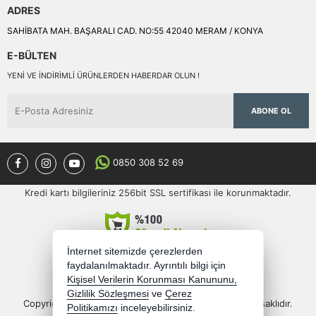
ADRES
SAHİBATA MAH. BAŞARALI CAD. NO:55 42040 MERAM / KONYA
E-BÜLTEN
YENI VE INDIRIMLI ÜRÜNLERDEN HABERDAR OLUN !
ABONE OL
0850 308 52 69
Kredi kartı bilgileriniz 256bit SSL sertifikası ile korunmaktadır.
İnternet sitemizde çerezlerden
faydalanılmaktadır. Ayrıntılı bilgi için
Kişisel Verilerin Korunması Kanununu,
Gizlilik Sözleşmesi
ve
Çerez
Copyright 2026 semercioglutoptan.com - Tüm hakları saklıdır.
Politikamızı
inceleyebilirsiniz.