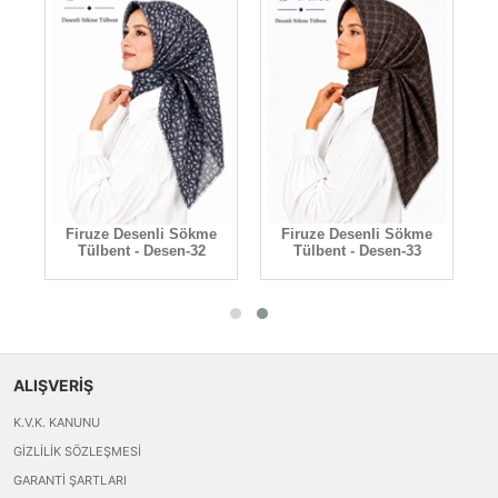
e
Firuze Desenli Sökme
Firuze Desenli Sökme
Tülbent - Desen-32
Tülbent - Desen-33
ALIŞVERİŞ
K.V.K. KANUNU
GIZLILIK SÖZLEŞMESI
GARANTI ŞARTLARI