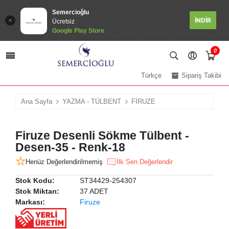
Semercioğlu
İNDİR
Ücretsiz
Google Play Store
0
Türkçe
Sipariş Takibi
Ana Sayfa
YAZMA - TÜLBENT
FİRUZE
Firuze Desenli Sökme Tülbent -
Desen-35 - Renk-18
Henüz Değerlendirilmemiş
İlk Sen Değerlendir
Stok Kodu:
ST34429-254307
Stok Miktarı:
37 ADET
Markası:
Firuze