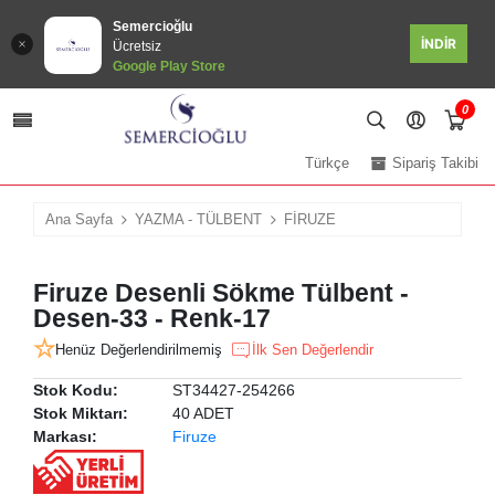
Semercioğlu
İNDİR
Ücretsiz
Google Play Store
0
Türkçe
Sipariş Takibi
Ana Sayfa
YAZMA - TÜLBENT
FİRUZE
Firuze Desenli Sökme Tülbent -
Desen-33 - Renk-17
Henüz Değerlendirilmemiş
İlk Sen Değerlendir
Stok Kodu:
ST34427-254266
Stok Miktarı:
40 ADET
Markası:
Firuze