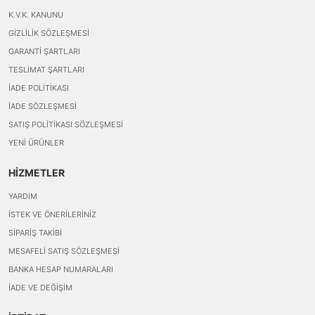
K.V.K. KANUNU
GIZLILIK SÖZLEŞMESI
GARANTI ŞARTLARI
TESLIMAT ŞARTLARI
İADE POLITIKASI
İADE SÖZLEŞMESI
SATIŞ POLITIKASI SÖZLEŞMESI
YENI ÜRÜNLER
HİZMETLER
YARDIM
İSTEK VE ÖNERILERINIZ
SIPARIŞ TAKIBI
MESAFELI SATIŞ SÖZLEŞMESI
BANKA HESAP NUMARALARI
İADE VE DEĞIŞIM