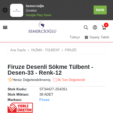
Semercioğlu
İNDİR
Ücretsiz
Google Play Store
0
Türkçe
Sipariş Takibi
Ana Sayfa
YAZMA - TÜLBENT
FİRUZE
Firuze Desenli Sökme Tülbent -
Desen-33 - Renk-12
Henüz Değerlendirilmemiş
İlk Sen Değerlendir
Stok Kodu:
ST34427-254261
Stok Miktarı:
38 ADET
Markası:
Firuze