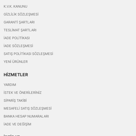
K.V.K. KANUNU
GIZLILIK SÖZLEŞMESI
GARANTI ŞARTLARI
TESLIMAT ŞARTLARI
İADE POLITIKASI
İADE SÖZLEŞMESI
SATIŞ POLITIKASI SÖZLEŞMESI
YENI ÜRÜNLER
HİZMETLER
YARDIM
İSTEK VE ÖNERILERINIZ
SIPARIŞ TAKIBI
MESAFELI SATIŞ SÖZLEŞMESI
BANKA HESAP NUMARALARI
İADE VE DEĞIŞIM