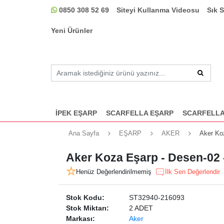
0850 308 52 69
Siteyi Kullanma Videosu
Sık 
Yeni Ürünler
İPEK EŞARP
SCARFELLA EŞARP
SCARFELLA
Ana Sayfa
EŞARP
AKER
Aker Ko
Aker Koza Eşarp - Desen-02 
Henüz Değerlendirilmemiş
İlk Sen Değerlendir
Stok Kodu:
ST32940-216093
Stok Miktarı:
2 ADET
Markası:
Aker