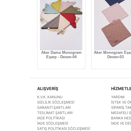
Aker Dama Monogram
Aker Monogram Eşar
Eşarp - Desen-04
Desen-03
ALIŞVERİŞ
HİZMETL
K.V.K. KANUNU
YARDIM
GIZLILIK SÖZLEŞMESI
İSTEK VE Ö
GARANTI ŞARTLARI
SIPARIŞ TAK
TESLIMAT ŞARTLARI
MESAFELI 
İADE POLITIKASI
BANKA HE
İADE SÖZLEŞMESI
İADE VE DE
SATIŞ POLITIKASI SÖZLEŞMESI