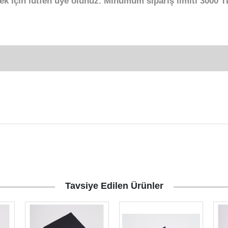
ek için lütfen üye olunuz. Minumum sipariş limiti 3000 TL
Tavsiye Edilen Ürünler