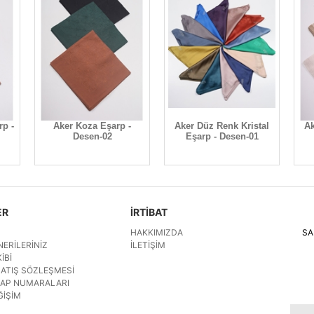
p -
Aker Koza Eşarp -
Aker Düz Renk Kristal
Ak
Desen-02
Eşarp - Desen-01
ER
İRTİBAT
HAKKIMIZDA
SA
NERILERINIZ
İLETIŞIM
IBI
SATIŞ SÖZLEŞMESI
SAP NUMARALARI
ĞIŞIM