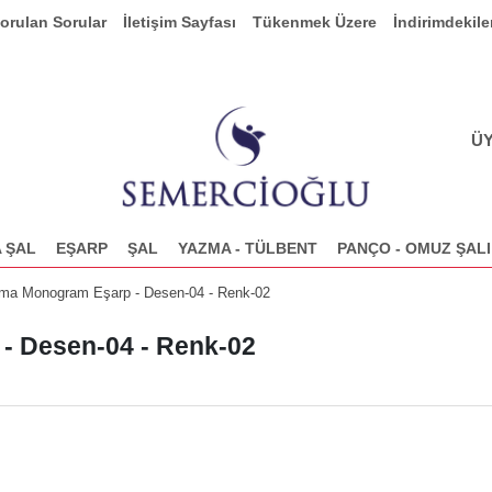
Sorulan Sorular
İletişim Sayfası
Tükenmek Üzere
İndirimdekile
ÜY
 ŞAL
EŞARP
ŞAL
YAZMA - TÜLBENT
PANÇO - OMUZ ŞALI
ma Monogram Eşarp - Desen-04 - Renk-02
- Desen-04 - Renk-02