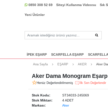
0850 308 52 69
Siteyi Kullanma Videosu
Sık 
Yeni Ürünler
İPEK EŞARP
SCARFELLA EŞARP
SCARFELLA
Ana Sayfa
EŞARP
AKER
Aker Da
Aker Dama Monogram Eşarp 
Henüz Değerlendirilmemiş
İlk Sen Değerlendir
Stok Kodu:
ST34033-245069
Stok Miktarı:
4 ADET
Markası:
Aker