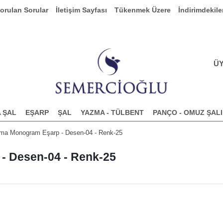
Sorulan Sorular
İletişim Sayfası
Tükenmek Üzere
İndirimdekile
ÜY
 ŞAL
EŞARP
ŞAL
YAZMA - TÜLBENT
PANÇO - OMUZ ŞALI
ma Monogram Eşarp - Desen-04 - Renk-25
- Desen-04 - Renk-25