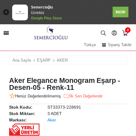
Semercioğlu
İNDİR
Ücretsiz
Google Play Store
0
Türkçe
Sipariş Takibi
Ana Sayfa
EŞARP
AKER
Aker Elegance Monogram Eşarp -
Desen-05 - Renk-11
Henüz Değerlendirilmemiş
İlk Sen Değerlendir
Stok Kodu:
ST33373-228691
Stok Miktarı:
3 ADET
Markası:
Aker