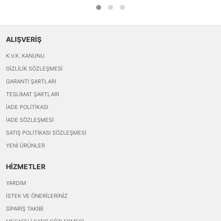
ALIŞVERİŞ
K.V.K. KANUNU
GIZLILIK SÖZLEŞMESI
GARANTI ŞARTLARI
TESLIMAT ŞARTLARI
İADE POLITIKASI
İADE SÖZLEŞMESI
SATIŞ POLITIKASI SÖZLEŞMESI
YENI ÜRÜNLER
HİZMETLER
YARDIM
İSTEK VE ÖNERILERINIZ
SIPARIŞ TAKIBI