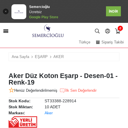
Semercioğlu
İNDİR
Ücretsiz
Google Play Store
0
Türkçe
Sipariş Takibi
Ana Sayfa
EŞARP
AKER
Aker Düz Koton Eşarp - Desen-01 -
Renk-19
Henüz Değerlendirilmemiş
İlk Sen Değerlendir
Stok Kodu:
ST33388-228914
Stok Miktarı:
10 ADET
Markası:
Aker