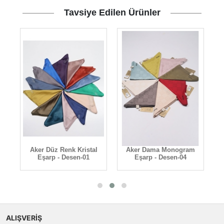
Tavsiye Edilen Ürünler
r
Aker Düz Renk Kristal
Aker Dama Monogram
A
Eşarp - Desen-01
Eşarp - Desen-04
ALIŞVERİŞ