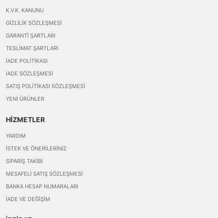
K.V.K. KANUNU
GIZLILIK SÖZLEŞMESI
GARANTI ŞARTLARI
TESLIMAT ŞARTLARI
İADE POLITIKASI
İADE SÖZLEŞMESI
SATIŞ POLITIKASI SÖZLEŞMESI
YENI ÜRÜNLER
HİZMETLER
YARDIM
İSTEK VE ÖNERILERINIZ
SIPARIŞ TAKIBI
MESAFELI SATIŞ SÖZLEŞMESI
BANKA HESAP NUMARALARI
İADE VE DEĞIŞIM