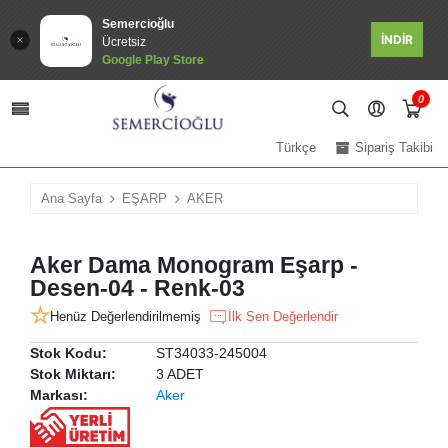
Semercioğlu
İNDİR
Ücretsiz
Google Play Store
0
Türkçe
Sipariş Takibi
Ana Sayfa
EŞARP
AKER
Aker Dama Monogram Eşarp -
Desen-04 - Renk-03
Henüz Değerlendirilmemiş
İlk Sen Değerlendir
Stok Kodu:
ST34033-245004
Stok Miktarı:
3 ADET
Markası:
Aker