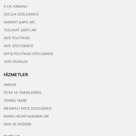
K.V.K. KANUNU
GIZLILIK SÖZLEŞMESI
GARANTI ŞARTLARI
TESLIMAT ŞARTLARI
İADE POLITIKASI
İADE SÖZLEŞMESI
SATIŞ POLITIKASI SÖZLEŞMESI
YENI ÜRÜNLER
HİZMETLER
YARDIM
İSTEK VE ÖNERILERINIZ
SIPARIŞ TAKIBI
MESAFELI SATIŞ SÖZLEŞMESI
BANKA HESAP NUMARALARI
İADE VE DEĞIŞIM