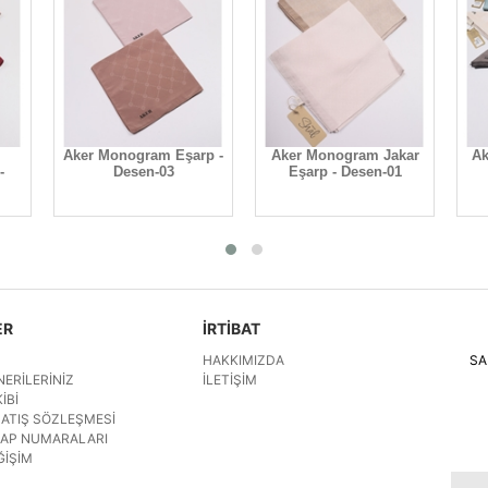
Aker Monogram Eşarp -
Aker Monogram Jakar
Ak
-
Desen-03
Eşarp - Desen-01
ER
İRTİBAT
HAKKIMIZDA
SA
NERILERINIZ
İLETIŞIM
IBI
SATIŞ SÖZLEŞMESI
SAP NUMARALARI
ĞIŞIM