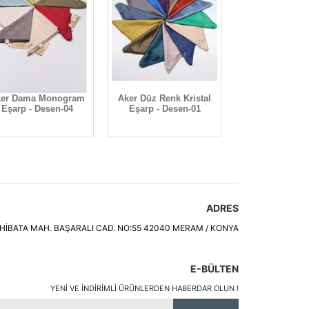
er Dama Monogram
Aker Düz Renk Kristal
Aker Düz Koton
Eşarp - Desen-04
Eşarp - Desen-01
Desen-0
ADRES
HİBATA MAH. BAŞARALI CAD. NO:55 42040 MERAM / KONYA
E-BÜLTEN
YENI VE INDIRIMLI ÜRÜNLERDEN HABERDAR OLUN !