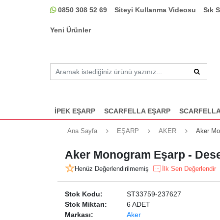
0850 308 52 69
Siteyi Kullanma Videosu
Sık 
Yeni Ürünler
İPEK EŞARP
SCARFELLA EŞARP
SCARFELLA
Ana Sayfa
EŞARP
AKER
Aker Mo
Aker Monogram Eşarp - Dese
Henüz Değerlendirilmemiş
İlk Sen Değerlendir
Stok Kodu:
ST33759-237627
Stok Miktarı:
6 ADET
Markası:
Aker