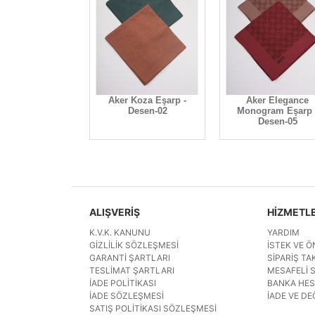
Aker Koza Eşarp -
Aker Elegance
Desen-02
Monogram Eşarp 
Desen-05
ALIŞVERİŞ
HİZMETL
K.V.K. KANUNU
YARDIM
GIZLILIK SÖZLEŞMESI
İSTEK VE Ö
GARANTI ŞARTLARI
SIPARIŞ TAK
TESLIMAT ŞARTLARI
MESAFELI 
İADE POLITIKASI
BANKA HE
İADE SÖZLEŞMESI
İADE VE DE
SATIŞ POLITIKASI SÖZLEŞMESI