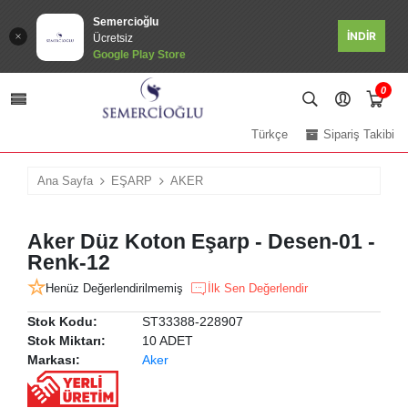
Semercioğlu
İNDİR
Ücretsiz
Google Play Store
0
Türkçe
Sipariş Takibi
Ana Sayfa
EŞARP
AKER
Aker Düz Koton Eşarp - Desen-01 -
Renk-12
Henüz Değerlendirilmemiş
İlk Sen Değerlendir
Stok Kodu:
ST33388-228907
Stok Miktarı:
10 ADET
Markası:
Aker