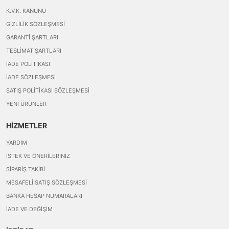
K.V.K. KANUNU
GIZLILIK SÖZLEŞMESI
GARANTI ŞARTLARI
TESLIMAT ŞARTLARI
İADE POLITIKASI
İADE SÖZLEŞMESI
SATIŞ POLITIKASI SÖZLEŞMESI
YENI ÜRÜNLER
HİZMETLER
YARDIM
İSTEK VE ÖNERILERINIZ
SIPARIŞ TAKIBI
MESAFELI SATIŞ SÖZLEŞMESI
BANKA HESAP NUMARALARI
İADE VE DEĞIŞIM