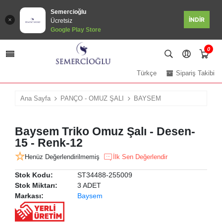
Semercioğlu
İNDİR
Ücretsiz
Google Play Store
0
Türkçe
Sipariş Takibi
Ana Sayfa
PANÇO - OMUZ ŞALI
BAYSEM
Baysem Triko Omuz Şalı - Desen-
15 - Renk-12
Henüz Değerlendirilmemiş
İlk Sen Değerlendir
Stok Kodu:
ST34488-255009
Stok Miktarı:
3 ADET
Markası:
Baysem