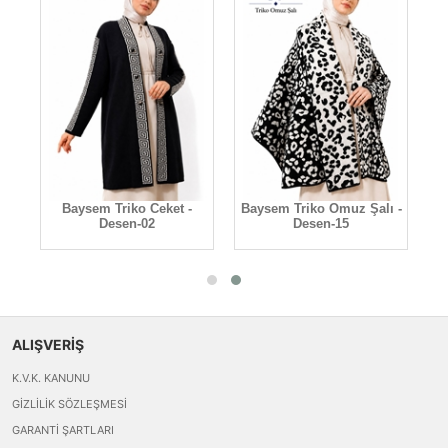
en-
Baysem Triko Ceket -
Baysem Triko Omuz Şalı -
Desen-02
Desen-15
ALIŞVERİŞ
K.V.K. KANUNU
GIZLILIK SÖZLEŞMESI
GARANTI ŞARTLARI