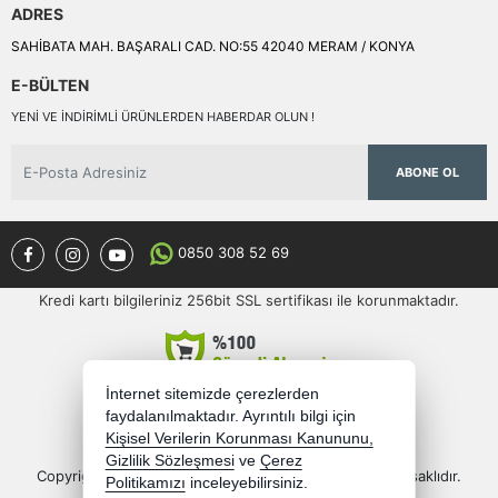
ADRES
SAHİBATA MAH. BAŞARALI CAD. NO:55 42040 MERAM / KONYA
E-BÜLTEN
YENI VE INDIRIMLI ÜRÜNLERDEN HABERDAR OLUN !
ABONE OL
0850 308 52 69
Kredi kartı bilgileriniz 256bit SSL sertifikası ile korunmaktadır.
İnternet sitemizde çerezlerden
faydalanılmaktadır. Ayrıntılı bilgi için
Kişisel Verilerin Korunması Kanununu,
Gizlilik Sözleşmesi
ve
Çerez
Copyright 2026 semercioglutoptan.com - Tüm hakları saklıdır.
Politikamızı
inceleyebilirsiniz.