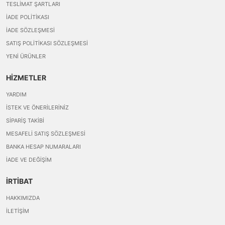
TESLIMAT ŞARTLARI
İADE POLITIKASI
İADE SÖZLEŞMESI
SATIŞ POLITIKASI SÖZLEŞMESI
YENI ÜRÜNLER
HİZMETLER
YARDIM
İSTEK VE ÖNERILERINIZ
SIPARIŞ TAKIBI
MESAFELI SATIŞ SÖZLEŞMESI
BANKA HESAP NUMARALARI
İADE VE DEĞIŞIM
İRTİBAT
HAKKIMIZDA
İLETIŞIM