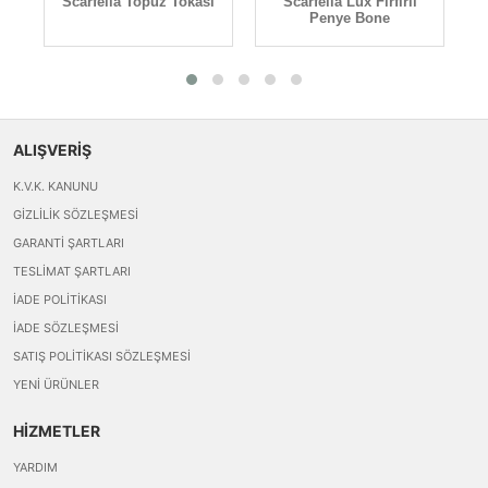
Scarfella Topuz Tokası
Scarfella Lüx Fırfırlı
Penye Bone
ALIŞVERİŞ
K.V.K. KANUNU
GIZLILIK SÖZLEŞMESI
GARANTI ŞARTLARI
TESLIMAT ŞARTLARI
İADE POLITIKASI
İADE SÖZLEŞMESI
SATIŞ POLITIKASI SÖZLEŞMESI
YENI ÜRÜNLER
HİZMETLER
YARDIM