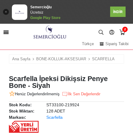
Semercioğlu
İNDİR
Ücretsiz
Google Play Store
0
Türkçe
Sipariş Takibi
Ana Sayfa
BONE-KOLLUK-AKSESUAR
SCARFELLA
Scarfella İpeksi Dikişsiz Penye
Bone - Siyah
Henüz Değerlendirilmemiş
İlk Sen Değerlendir
Stok Kodu:
ST33100-219924
Stok Miktarı:
128 ADET
Markası:
Scarfella