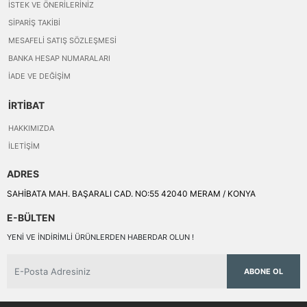
İSTEK VE ÖNERILERINIZ
SIPARIŞ TAKIBI
MESAFELI SATIŞ SÖZLEŞMESI
BANKA HESAP NUMARALARI
İADE VE DEĞIŞIM
İRTİBAT
HAKKIMIZDA
İLETIŞIM
ADRES
SAHİBATA MAH. BAŞARALI CAD. NO:55 42040 MERAM / KONYA
E-BÜLTEN
YENI VE INDIRIMLI ÜRÜNLERDEN HABERDAR OLUN !
ABONE OL