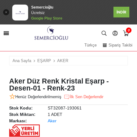
Semercioğlu
İNDİR
Ücretsiz
Google Play Store
0
Türkçe
Sipariş Takibi
Ana Sayfa
EŞARP
AKER
Aker Düz Renk Kristal Eşarp -
Desen-01 - Renk-23
Henüz Değerlendirilmemiş
İlk Sen Değerlendir
Stok Kodu:
ST32087-193061
Stok Miktarı:
1 ADET
Markası:
Aker