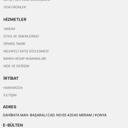
YENI ÜRÜNLER
HİZMETLER
YARDIM
İSTEK VE ÖNERILERINIZ
SIPARIŞ TAKIBI
MESAFELI SATIŞ SÖZLEŞMESI
BANKA HESAP NUMARALARI
İADE VE DEĞIŞIM
İRTİBAT
HAKKIMIZDA
İLETIŞIM
ADRES
SAHİBATA MAH. BAŞARALI CAD. NO:55 42040 MERAM / KONYA
E-BÜLTEN