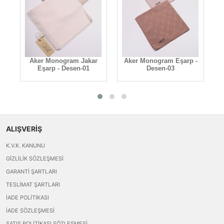
m
Aker Monogram Jakar
Aker Monogram Eşarp -
A
Eşarp - Desen-01
Desen-03
ALIŞVERİŞ
K.V.K. KANUNU
GIZLILIK SÖZLEŞMESI
GARANTI ŞARTLARI
TESLIMAT ŞARTLARI
İADE POLITIKASI
İADE SÖZLEŞMESI
SATIŞ POLITIKASI SÖZLEŞMESI