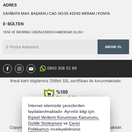
ADRES
SAHİBATA MAH. BAŞARALI CAD. NO:55 42040 MERAM / KONYA
E-BÜLTEN
YENI VE INDIRIMLI ÜRÜNLERDEN HABERDAR OLUN !
ABONE OL
0850 308 52 69
Kredi kartı bilgileriniz 256bit SSL sertifikası ile korunmaktadır.
İnternet sitemizde çerezlerden
faydalanılmaktadır. Ayrıntılı bilgi için
Kişisel Verilerin Korunması Kanununu,
Gizlilik Sözleşmesi
ve
Çerez
Copyright 2026 semercioglutoptan.com - Tüm hakları saklıdır.
Politikamızı
inceleyebilirsiniz.