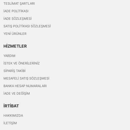
TESLIMAT ŞARTLARI
İADE POLITIKASI
İADE SÖZLEŞMESI
SATIŞ POLITIKASI SÖZLEŞMESI
YENI ÜRÜNLER
HİZMETLER
YARDIM
İSTEK VE ÖNERILERINIZ
SIPARIŞ TAKIBI
MESAFELI SATIŞ SÖZLEŞMESI
BANKA HESAP NUMARALARI
İADE VE DEĞIŞIM
İRTİBAT
HAKKIMIZDA
İLETIŞIM