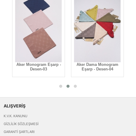
-
Aker Monogram Eşarp -
Aker Dama Monogram
A
Desen-03
Eşarp - Desen-04
ALIŞVERİŞ
K.V.K. KANUNU
GIZLILIK SÖZLEŞMESI
GARANTI ŞARTLARI