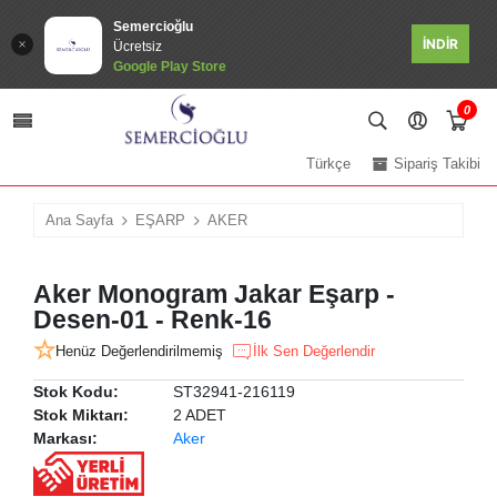
Semercioğlu
İNDİR
Ücretsiz
Google Play Store
0
Türkçe
Sipariş Takibi
Ana Sayfa
EŞARP
AKER
Aker Monogram Jakar Eşarp -
Desen-01 - Renk-16
Henüz Değerlendirilmemiş
İlk Sen Değerlendir
Stok Kodu:
ST32941-216119
Stok Miktarı:
2 ADET
Markası:
Aker