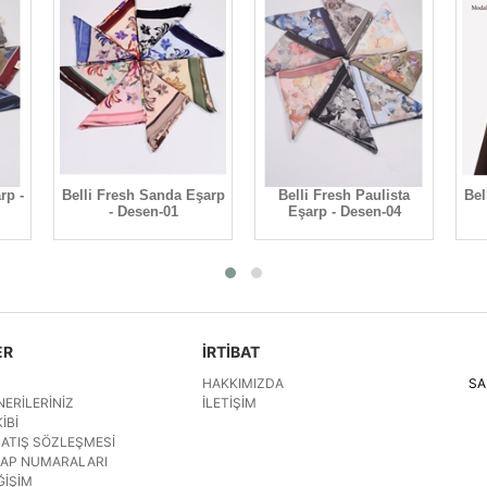
rp -
Belli Fresh Sanda Eşarp
Belli Fresh Paulista
Bel
- Desen-01
Eşarp - Desen-04
ER
İRTİBAT
HAKKIMIZDA
SA
NERILERINIZ
İLETIŞIM
IBI
SATIŞ SÖZLEŞMESI
SAP NUMARALARI
ĞIŞIM