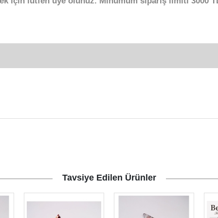
ek için lütfen üye olunuz. Minumum sipariş limiti 3000 TL
Tavsiye Edilen Ürünler