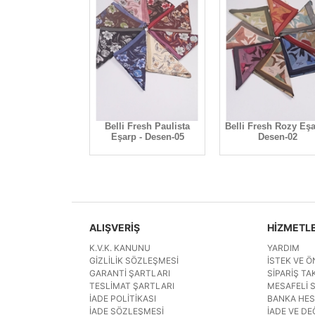
 Fresh Paulista
Belli Fresh Paulista
Belli Fresh Rozy Eşa
p - Desen-01
Eşarp - Desen-05
Desen-02
ALIŞVERİŞ
HİZMETL
K.V.K. KANUNU
YARDIM
GIZLILIK SÖZLEŞMESI
İSTEK VE Ö
GARANTI ŞARTLARI
SIPARIŞ TAK
TESLIMAT ŞARTLARI
MESAFELI 
İADE POLITIKASI
BANKA HE
İADE SÖZLEŞMESI
İADE VE DE