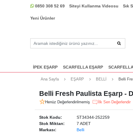
0850 308 52 69
Siteyi Kullanma Videosu
Sık 
Yeni Ürünler
İPEK EŞARP
SCARFELLA EŞARP
SCARFELLA
Ana Sayfa
EŞARP
BELLİ
Belli Fr
Belli Fresh Paulista Eşarp -
Henüz Değerlendirilmemiş
İlk Sen Değerlendir
Stok Kodu:
ST34344-252259
Stok Miktarı:
7 ADET
Markası:
Belli