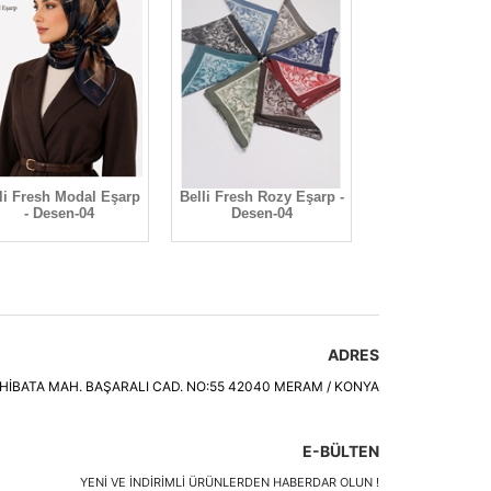
li Fresh Modal Eşarp
Belli Fresh Rozy Eşarp -
Belli Fresh Mod
- Desen-04
Desen-04
- Desen-
ADRES
HİBATA MAH. BAŞARALI CAD. NO:55 42040 MERAM / KONYA
E-BÜLTEN
YENI VE INDIRIMLI ÜRÜNLERDEN HABERDAR OLUN !