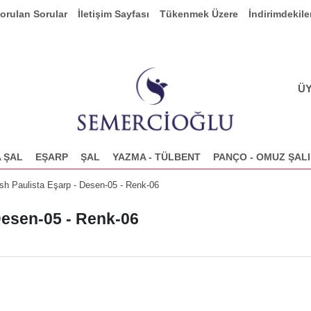
Sorulan Sorular
İletişim Sayfası
Tükenmek Üzere
İndirimdekile
ÜY
 ŞAL
EŞARP
ŞAL
YAZMA - TÜLBENT
PANÇO - OMUZ ŞALI
esh Paulista Eşarp - Desen-05 - Renk-06
 Desen-05 - Renk-06