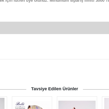
ek için lütfen üye olunuz. Minumum sipariş limiti 3000 TL
Tavsiye Edilen Ürünler