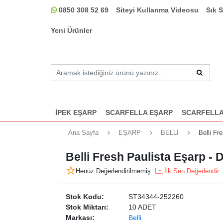
0850 308 52 69
Siteyi Kullanma Videosu
Sık 
Yeni Ürünler
İPEK EŞARP
SCARFELLA EŞARP
SCARFELLA
Ana Sayfa
EŞARP
BELLİ
Belli Fr
Belli Fresh Paulista Eşarp -
Henüz Değerlendirilmemiş
İlk Sen Değerlendir
Stok Kodu:
ST34344-252260
Stok Miktarı:
10 ADET
Markası:
Belli