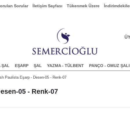
Sorulan Sorular
İletişim Sayfası
Tükenmek Üzere
İndirimdekile
ÜY
 ŞAL
EŞARP
ŞAL
YAZMA - TÜLBENT
PANÇO - OMUZ ŞALI
esh Paulista Eşarp - Desen-05 - Renk-07
 Desen-05 - Renk-07