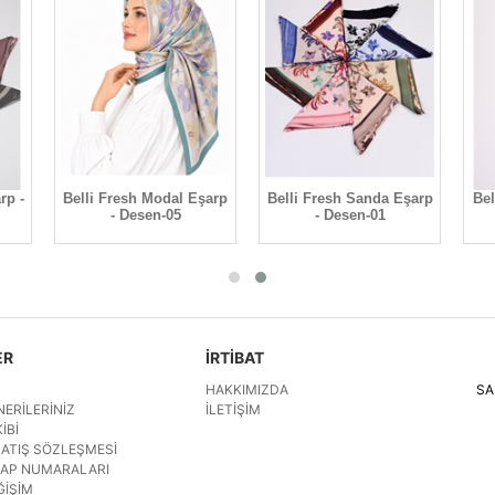
rp -
Belli Fresh Modal Eşarp
Belli Fresh Sanda Eşarp
Bel
- Desen-05
- Desen-01
ER
İRTİBAT
HAKKIMIZDA
SA
NERILERINIZ
İLETIŞIM
IBI
SATIŞ SÖZLEŞMESI
SAP NUMARALARI
ĞIŞIM