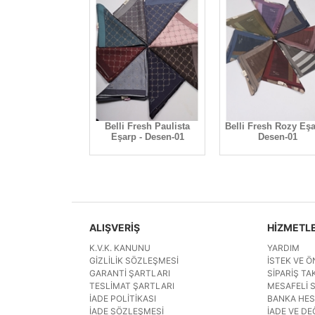
esh Rozy Eşarp -
Belli Fresh Paulista
Belli Fresh Rozy Eşa
Desen-05
Eşarp - Desen-01
Desen-01
ALIŞVERİŞ
HİZMETL
K.V.K. KANUNU
YARDIM
GIZLILIK SÖZLEŞMESI
İSTEK VE Ö
GARANTI ŞARTLARI
SIPARIŞ TAK
TESLIMAT ŞARTLARI
MESAFELI 
İADE POLITIKASI
BANKA HE
İADE SÖZLEŞMESI
İADE VE DE