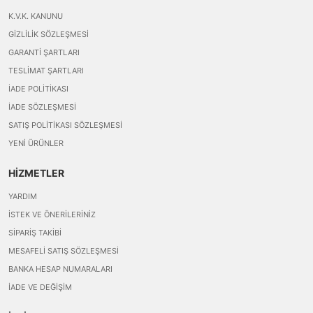
K.V.K. KANUNU
GIZLILIK SÖZLEŞMESI
GARANTI ŞARTLARI
TESLIMAT ŞARTLARI
İADE POLITIKASI
İADE SÖZLEŞMESI
SATIŞ POLITIKASI SÖZLEŞMESI
YENI ÜRÜNLER
HİZMETLER
YARDIM
İSTEK VE ÖNERILERINIZ
SIPARIŞ TAKIBI
MESAFELI SATIŞ SÖZLEŞMESI
BANKA HESAP NUMARALARI
İADE VE DEĞIŞIM