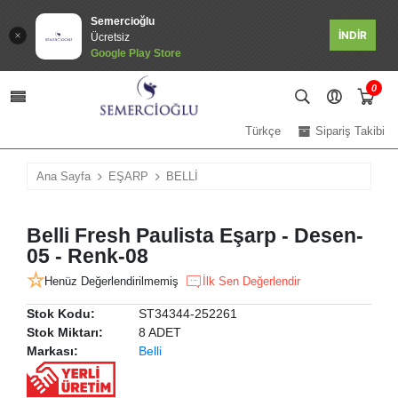
Semercioğlu
İNDİR
Ücretsiz
Google Play Store
0
Türkçe
Sipariş Takibi
Ana Sayfa
EŞARP
BELLİ
Belli Fresh Paulista Eşarp - Desen-
05 - Renk-08
Henüz Değerlendirilmemiş
İlk Sen Değerlendir
Stok Kodu:
ST34344-252261
Stok Miktarı:
8 ADET
Markası:
Belli