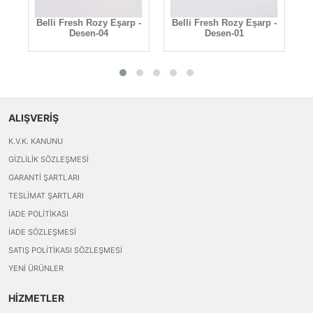
arp
Belli Fresh Rozy Eşarp -
Belli Fresh Rozy Eşarp -
B
Desen-04
Desen-01
ALIŞVERİŞ
K.V.K. KANUNU
GIZLILIK SÖZLEŞMESI
GARANTI ŞARTLARI
TESLIMAT ŞARTLARI
İADE POLITIKASI
İADE SÖZLEŞMESI
SATIŞ POLITIKASI SÖZLEŞMESI
YENI ÜRÜNLER
HİZMETLER