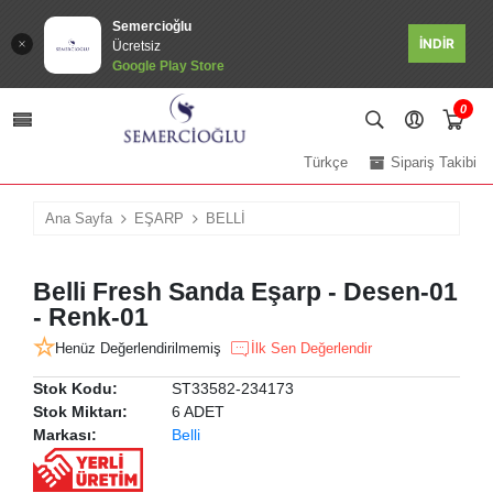
Semercioğlu
İNDİR
Ücretsiz
Google Play Store
0
Türkçe
Sipariş Takibi
Ana Sayfa
EŞARP
BELLİ
Belli Fresh Sanda Eşarp - Desen-01
- Renk-01
Henüz Değerlendirilmemiş
İlk Sen Değerlendir
Stok Kodu:
ST33582-234173
Stok Miktarı:
6 ADET
Markası:
Belli