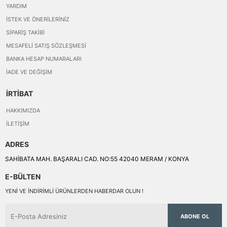
YARDIM
İSTEK VE ÖNERILERINIZ
SIPARIŞ TAKIBI
MESAFELI SATIŞ SÖZLEŞMESI
BANKA HESAP NUMARALARI
İADE VE DEĞIŞIM
İRTİBAT
HAKKIMIZDA
İLETIŞIM
ADRES
SAHİBATA MAH. BAŞARALI CAD. NO:55 42040 MERAM / KONYA
E-BÜLTEN
YENI VE INDIRIMLI ÜRÜNLERDEN HABERDAR OLUN !
ABONE OL