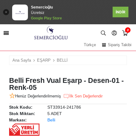
Semercioğlu
İNDİR
Ücretsiz
Google Play Store
0
Türkçe
Sipariş Takibi
Ana Sayfa
EŞARP
BELLİ
Belli Fresh Vual Eşarp - Desen-01 -
Renk-05
Henüz Değerlendirilmemiş
İlk Sen Değerlendir
Stok Kodu:
ST33914-241786
Stok Miktarı:
5 ADET
Markası:
Belli