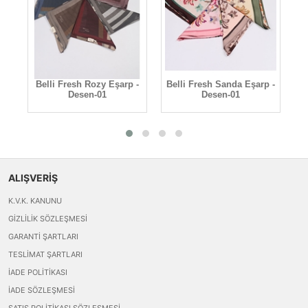
arp
Belli Fresh Rozy Eşarp -
Belli Fresh Sanda Eşarp -
Be
Desen-01
Desen-01
ALIŞVERİŞ
K.V.K. KANUNU
GIZLILIK SÖZLEŞMESI
GARANTI ŞARTLARI
TESLIMAT ŞARTLARI
İADE POLITIKASI
İADE SÖZLEŞMESI