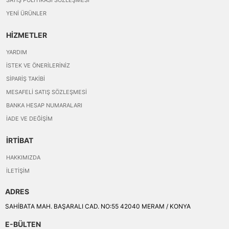
SATIŞ POLITIKASI SÖZLEŞMESI
YENI ÜRÜNLER
HİZMETLER
YARDIM
İSTEK VE ÖNERILERINIZ
SIPARIŞ TAKIBI
MESAFELI SATIŞ SÖZLEŞMESI
BANKA HESAP NUMARALARI
İADE VE DEĞIŞIM
İRTİBAT
HAKKIMIZDA
İLETIŞIM
ADRES
SAHİBATA MAH. BAŞARALI CAD. NO:55 42040 MERAM / KONYA
E-BÜLTEN