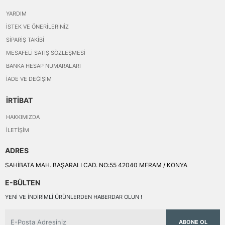
YARDIM
İSTEK VE ÖNERILERINIZ
SIPARIŞ TAKIBI
MESAFELI SATIŞ SÖZLEŞMESI
BANKA HESAP NUMARALARI
İADE VE DEĞIŞIM
İRTİBAT
HAKKIMIZDA
İLETIŞIM
ADRES
SAHİBATA MAH. BAŞARALI CAD. NO:55 42040 MERAM / KONYA
E-BÜLTEN
YENI VE INDIRIMLI ÜRÜNLERDEN HABERDAR OLUN !
ABONE OL