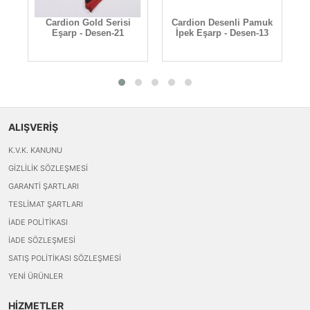
k
Cardion Gold Serisi
Cardion Desenli Pamuk
Eşarp - Desen-21
İpek Eşarp - Desen-13
ALIŞVERİŞ
K.V.K. KANUNU
GIZLILIK SÖZLEŞMESI
GARANTI ŞARTLARI
TESLIMAT ŞARTLARI
İADE POLITIKASI
İADE SÖZLEŞMESI
SATIŞ POLITIKASI SÖZLEŞMESI
YENI ÜRÜNLER
HİZMETLER