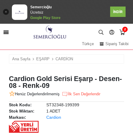
Semercioğlu
İNDİR
Ücretsiz
Google Play Store
0
Türkçe
Sipariş Takibi
Ana Sayfa
EŞARP
CARDİON
Cardion Gold Serisi Eşarp - Desen-
08 - Renk-09
Henüz Değerlendirilmemiş
İlk Sen Değerlendir
Stok Kodu:
ST32348-199399
Stok Miktarı:
1 ADET
Markası:
Cardion