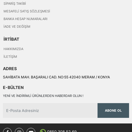
SIPARIŞ TAKIBI
MESAFELI SATIŞ SÖZLEŞMESI
BANKA HESAP NUMARALARI
İADE VE DEĞIŞIM
İRTİBAT
HAKKIMIZDA
İLETIŞIM
ADRES
SAHİBATA MAH. BAŞARALI CAD. NO:55 42040 MERAM / KONYA
E-BÜLTEN
YENI VE INDIRIMLI ÜRÜNLERDEN HABERDAR OLUN !
ABONE OL
0850 308 52 69