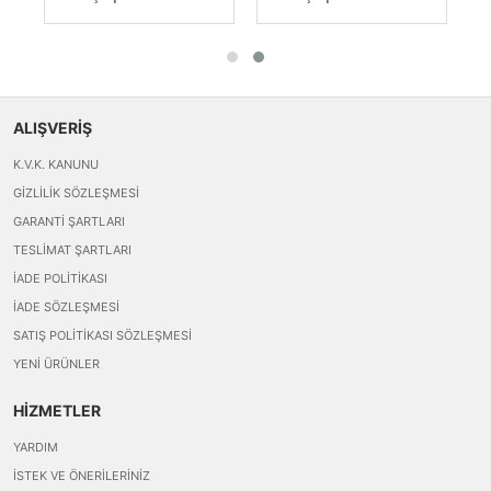
ALIŞVERİŞ
K.V.K. KANUNU
GIZLILIK SÖZLEŞMESI
GARANTI ŞARTLARI
TESLIMAT ŞARTLARI
İADE POLITIKASI
İADE SÖZLEŞMESI
SATIŞ POLITIKASI SÖZLEŞMESI
YENI ÜRÜNLER
HİZMETLER
YARDIM
İSTEK VE ÖNERILERINIZ