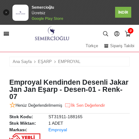
Semercioğlu
İNDİR
Ücretsiz
Google Play Store
0
Türkçe
Sipariş Takibi
Ana Sayfa
EŞARP
EMPROYAL
Emproyal Kendinden Desenli Jakar
Jan Jan Eşarp - Desen-01 - Renk-
07
Henüz Değerlendirilmemiş
İlk Sen Değerlendir
Stok Kodu:
ST31911-188165
Stok Miktarı:
1 ADET
Markası:
Emproyal