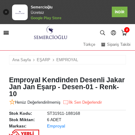
Semercioğlu
İNDİR
Ücretsiz
Google Play Store
0
Türkçe
Sipariş Takibi
Ana Sayfa
EŞARP
EMPROYAL
Emproyal Kendinden Desenli Jakar
Jan Jan Eşarp - Desen-01 - Renk-
10
Henüz Değerlendirilmemiş
İlk Sen Değerlendir
Stok Kodu:
ST31911-188168
Stok Miktarı:
6 ADET
Markası:
Emproyal