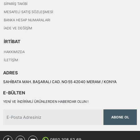
SIPARIŞ TAKIBI
MESAFELI SATIŞ SÖZLEŞMESI
BANKA HESAP NUMARALARI
İADE VE DEĞIŞIM
İRTİBAT
HAKKIMIZDA
İLETIŞIM
ADRES
SAHİBATA MAH. BAŞARALI CAD. NO:55 42040 MERAM / KONYA
E-BÜLTEN
YENI VE INDIRIMLI ÜRÜNLERDEN HABERDAR OLUN !
ABONE OL
0850 308 52 69