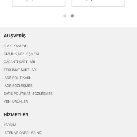
ALIŞVERİŞ
K.V.K. KANUNU
GIZLILIK SÖZLEŞMESI
GARANTI ŞARTLARI
TESLIMAT ŞARTLARI
İADE POLITIKASI
İADE SÖZLEŞMESI
SATIŞ POLITIKASI SÖZLEŞMESI
YENI ÜRÜNLER
HİZMETLER
YARDIM
İSTEK VE ÖNERILERINIZ