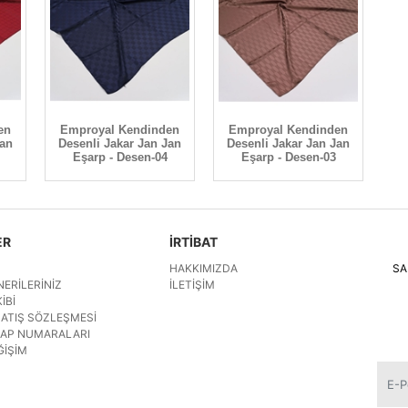
en
Emproyal Kendinden
Emproyal Kendinden
Jan
Desenli Jakar Jan Jan
Desenli Jakar Jan Jan
Eşarp - Desen-04
Eşarp - Desen-03
ER
İRTİBAT
HAKKIMIZDA
SA
NERILERINIZ
İLETIŞIM
IBI
SATIŞ SÖZLEŞMESI
SAP NUMARALARI
ĞIŞIM