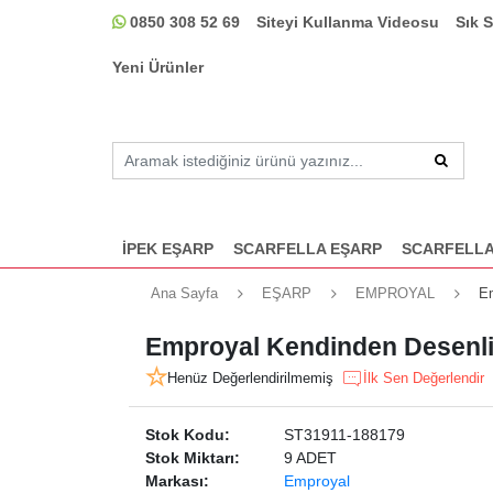
0850 308 52 69
Siteyi Kullanma Videosu
Sık 
Yeni Ürünler
İPEK EŞARP
SCARFELLA EŞARP
SCARFELLA
Ana Sayfa
EŞARP
EMPROYAL
Em
Emproyal Kendinden Desenli 
Henüz Değerlendirilmemiş
İlk Sen Değerlendir
Stok Kodu:
ST31911-188179
Stok Miktarı:
9 ADET
Markası:
Emproyal