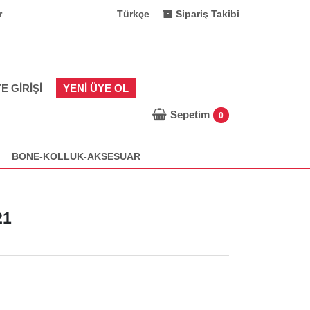
r
Türkçe
Sipariş Takibi
E GIRIŞI
YENI ÜYE OL
Sepetim
0
BONE-KOLLUK-AKSESUAR
21