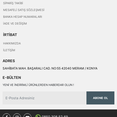
SIPARIŞ TAKIBI
MESAFELI SATIŞ SÖZLEŞMESI
BANKA HESAP NUMARALARI
İADE VE DEĞIŞIM
İRTİBAT
HAKKIMIZDA
İLETIŞIM
ADRES
SAHİBATA MAH. BAŞARALI CAD. NO:55 42040 MERAM / KONYA
E-BÜLTEN
YENI VE INDIRIMLI ÜRÜNLERDEN HABERDAR OLUN !
ABONE OL
0850 308 52 69