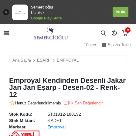
Semercioğlu
İNDİR
Ücretsiz
Google Play Store
0
Türkçe
Sipariş Takibi
Ana Sayfa
EŞARP
EMPROYAL
Emproyal Kendinden Desenli Jakar
Jan Jan Eşarp - Desen-02 - Renk-
12
Henüz Değerlendirilmemiş
İlk Sen Değerlendir
Stok Kodu:
ST31912-188192
Stok Miktarı:
8 ADET
Markası:
Emproyal