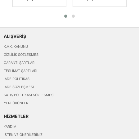
ALIŞVERİŞ
K.V.K. KANUNU
GIZLILIK SÖZLEŞMESI
GARANTI ŞARTLARI
TESLIMAT ŞARTLARI
İADE POLITIKASI
İADE SÖZLEŞMESI
SATIŞ POLITIKASI SÖZLEŞMESI
YENI ÜRÜNLER
HİZMETLER
YARDIM
İSTEK VE ÖNERILERINIZ