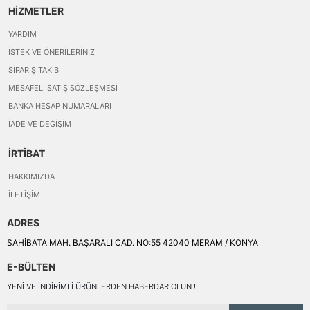
HİZMETLER
YARDIM
İSTEK VE ÖNERILERINIZ
SIPARIŞ TAKIBI
MESAFELI SATIŞ SÖZLEŞMESI
BANKA HESAP NUMARALARI
İADE VE DEĞIŞIM
İRTİBAT
HAKKIMIZDA
İLETIŞIM
ADRES
SAHİBATA MAH. BAŞARALI CAD. NO:55 42040 MERAM / KONYA
E-BÜLTEN
YENI VE INDIRIMLI ÜRÜNLERDEN HABERDAR OLUN !