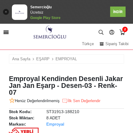
Semercioğlu
İNDİR
Ücretsiz
Google Play Store
0
Türkçe
Sipariş Takibi
Ana Sayfa
EŞARP
EMPROYAL
Emproyal Kendinden Desenli Jakar
Jan Jan Eşarp - Desen-03 - Renk-
07
Henüz Değerlendirilmemiş
İlk Sen Değerlendir
Stok Kodu:
ST31913-188210
Stok Miktarı:
8 ADET
Markası:
Emproyal