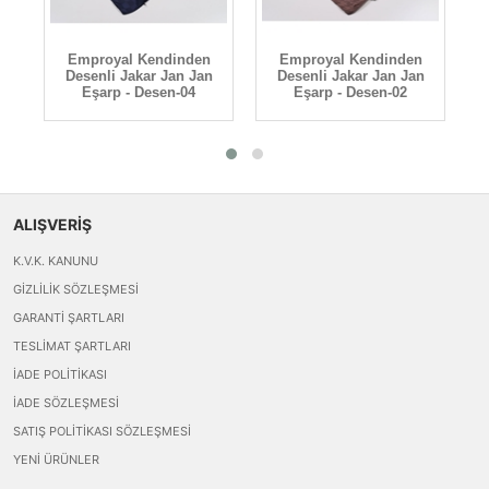
Emproyal Kendinden
Emproyal Kendinden
n
Desenli Jakar Jan Jan
Desenli Jakar Jan Jan
Eşarp - Desen-04
Eşarp - Desen-02
ALIŞVERİŞ
K.V.K. KANUNU
GIZLILIK SÖZLEŞMESI
GARANTI ŞARTLARI
TESLIMAT ŞARTLARI
İADE POLITIKASI
İADE SÖZLEŞMESI
SATIŞ POLITIKASI SÖZLEŞMESI
YENI ÜRÜNLER