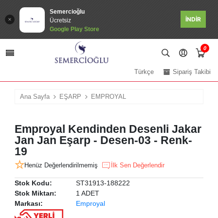
Semercioğlu
İNDİR
Ücretsiz
Google Play Store
0
Türkçe
Sipariş Takibi
Ana Sayfa
EŞARP
EMPROYAL
Emproyal Kendinden Desenli Jakar
Jan Jan Eşarp - Desen-03 - Renk-
19
Henüz Değerlendirilmemiş
İlk Sen Değerlendir
Stok Kodu:
ST31913-188222
Stok Miktarı:
1 ADET
Markası:
Emproyal