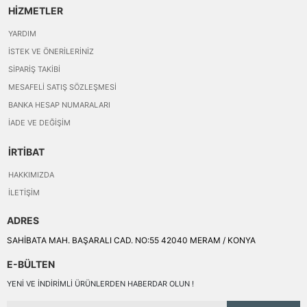
HİZMETLER
YARDIM
İSTEK VE ÖNERILERINIZ
SIPARIŞ TAKIBI
MESAFELI SATIŞ SÖZLEŞMESI
BANKA HESAP NUMARALARI
İADE VE DEĞIŞIM
İRTİBAT
HAKKIMIZDA
İLETIŞIM
ADRES
SAHİBATA MAH. BAŞARALI CAD. NO:55 42040 MERAM / KONYA
E-BÜLTEN
YENI VE INDIRIMLI ÜRÜNLERDEN HABERDAR OLUN !