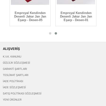
Emproyal Kendinden
Emproyal Kendinden
n
Desenli Jakar Jan Jan
Desenli Jakar Jan Jan
Eşarp - Desen-05
Eşarp - Desen-01
ALIŞVERİŞ
K.V.K. KANUNU
GIZLILIK SÖZLEŞMESI
GARANTI ŞARTLARI
TESLIMAT ŞARTLARI
İADE POLITIKASI
İADE SÖZLEŞMESI
SATIŞ POLITIKASI SÖZLEŞMESI
YENI ÜRÜNLER