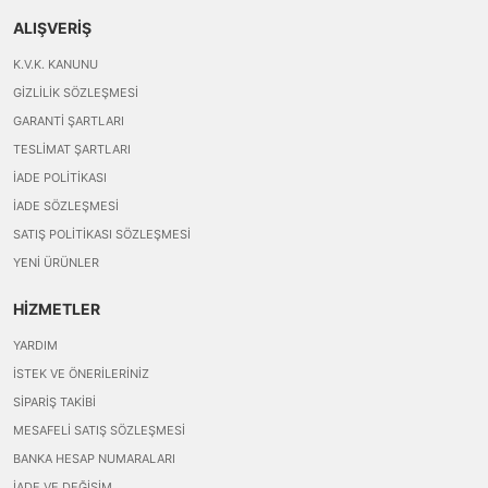
ALIŞVERİŞ
K.V.K. KANUNU
GIZLILIK SÖZLEŞMESI
GARANTI ŞARTLARI
TESLIMAT ŞARTLARI
İADE POLITIKASI
İADE SÖZLEŞMESI
SATIŞ POLITIKASI SÖZLEŞMESI
YENI ÜRÜNLER
HİZMETLER
YARDIM
İSTEK VE ÖNERILERINIZ
SIPARIŞ TAKIBI
MESAFELI SATIŞ SÖZLEŞMESI
BANKA HESAP NUMARALARI
İADE VE DEĞIŞIM