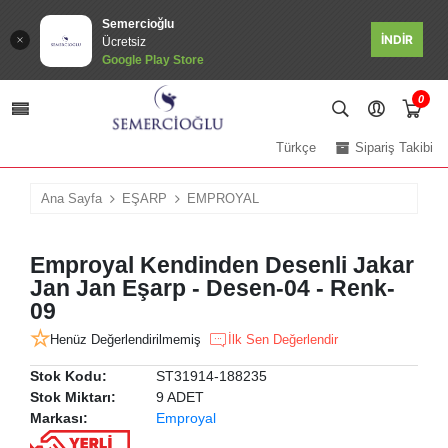
Semercioğlu
İNDİR
Ücretsiz
Google Play Store
0
Türkçe
Sipariş Takibi
Ana Sayfa
EŞARP
EMPROYAL
Emproyal Kendinden Desenli Jakar
Jan Jan Eşarp - Desen-04 - Renk-
09
Henüz Değerlendirilmemiş
İlk Sen Değerlendir
Stok Kodu:
ST31914-188235
Stok Miktarı:
9 ADET
Markası:
Emproyal