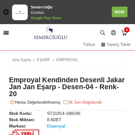
Semercioğlu
İNDİR
Ücretsiz
Google Play Store
0
Türkçe
Sipariş Takibi
Ana Sayfa
EŞARP
EMPROYAL
Emproyal Kendinden Desenli Jakar
Jan Jan Eşarp - Desen-04 - Renk-
20
Henüz Değerlendirilmemiş
İlk Sen Değerlendir
Stok Kodu:
ST31914-188246
Stok Miktarı:
8 ADET
Markası:
Emproyal