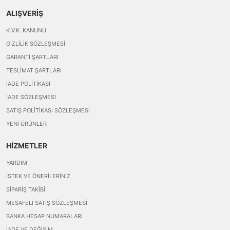
ALIŞVERİŞ
K.V.K. KANUNU
GIZLILIK SÖZLEŞMESI
GARANTI ŞARTLARI
TESLIMAT ŞARTLARI
İADE POLITIKASI
İADE SÖZLEŞMESI
SATIŞ POLITIKASI SÖZLEŞMESI
YENI ÜRÜNLER
HİZMETLER
YARDIM
İSTEK VE ÖNERILERINIZ
SIPARIŞ TAKIBI
MESAFELI SATIŞ SÖZLEŞMESI
BANKA HESAP NUMARALARI
İADE VE DEĞIŞIM