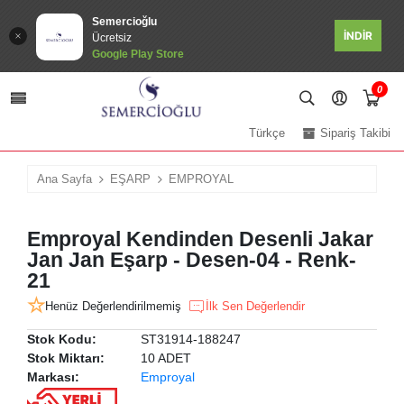
Semercioğlu
İNDİR
Ücretsiz
Google Play Store
0
Türkçe
Sipariş Takibi
Ana Sayfa
EŞARP
EMPROYAL
Emproyal Kendinden Desenli Jakar
Jan Jan Eşarp - Desen-04 - Renk-
21
Henüz Değerlendirilmemiş
İlk Sen Değerlendir
Stok Kodu:
ST31914-188247
Stok Miktarı:
10 ADET
Markası:
Emproyal