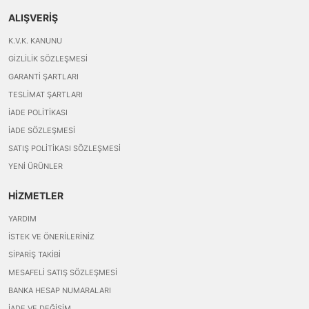
ALIŞVERİŞ
K.V.K. KANUNU
GIZLILIK SÖZLEŞMESI
GARANTI ŞARTLARI
TESLIMAT ŞARTLARI
İADE POLITIKASI
İADE SÖZLEŞMESI
SATIŞ POLITIKASI SÖZLEŞMESI
YENI ÜRÜNLER
HİZMETLER
YARDIM
İSTEK VE ÖNERILERINIZ
SIPARIŞ TAKIBI
MESAFELI SATIŞ SÖZLEŞMESI
BANKA HESAP NUMARALARI
İADE VE DEĞIŞIM