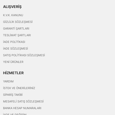
ALIŞVERİŞ
K.V.K. KANUNU
GIZLILIK SÖZLEŞMESI
GARANTI ŞARTLARI
TESLIMAT ŞARTLARI
İADE POLITIKASI
İADE SÖZLEŞMESI
SATIŞ POLITIKASI SÖZLEŞMESI
YENI ÜRÜNLER
HİZMETLER
YARDIM
İSTEK VE ÖNERILERINIZ
SIPARIŞ TAKIBI
MESAFELI SATIŞ SÖZLEŞMESI
BANKA HESAP NUMARALARI
İADE VE DEĞIŞIM