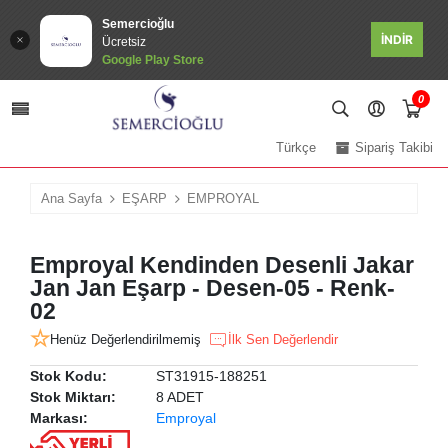
Semercioğlu
İNDİR
Ücretsiz
Google Play Store
0
Türkçe
Sipariş Takibi
Ana Sayfa
EŞARP
EMPROYAL
Emproyal Kendinden Desenli Jakar
Jan Jan Eşarp - Desen-05 - Renk-
02
Henüz Değerlendirilmemiş
İlk Sen Değerlendir
Stok Kodu:
ST31915-188251
Stok Miktarı:
8 ADET
Markası:
Emproyal