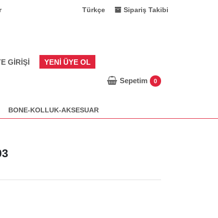
r
Türkçe
Sipariş Takibi
E GIRIŞI
YENI ÜYE OL
Sepetim
0
BONE-KOLLUK-AKSESUAR
03