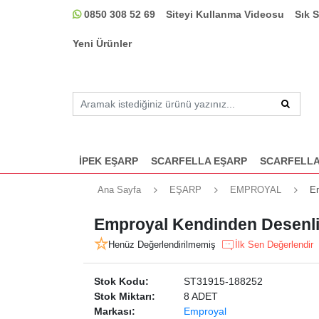
0850 308 52 69
Siteyi Kullanma Videosu
Sık 
Yeni Ürünler
İPEK EŞARP
SCARFELLA EŞARP
SCARFELLA
Ana Sayfa
EŞARP
EMPROYAL
Em
Emproyal Kendinden Desenli 
Henüz Değerlendirilmemiş
İlk Sen Değerlendir
Stok Kodu:
ST31915-188252
Stok Miktarı:
8 ADET
Markası:
Emproyal