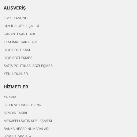
ALIŞVERİŞ
K.V.K. KANUNU
GIZLILIK SÖZLEŞMESI
GARANTI ŞARTLARI
TESLIMAT ŞARTLARI
İADE POLITIKASI
İADE SÖZLEŞMESI
SATIŞ POLITIKASI SÖZLEŞMESI
YENI ÜRÜNLER
HİZMETLER
YARDIM
İSTEK VE ÖNERILERINIZ
SIPARIŞ TAKIBI
MESAFELI SATIŞ SÖZLEŞMESI
BANKA HESAP NUMARALARI
İADE VE DEĞIŞIM