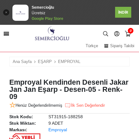
Semercioğlu
İNDİR
Ücretsiz
Google Play Store
0
Türkçe
Sipariş Takibi
Ana Sayfa
EŞARP
EMPROYAL
Emproyal Kendinden Desenli Jakar
Jan Jan Eşarp - Desen-05 - Renk-
09
Henüz Değerlendirilmemiş
İlk Sen Değerlendir
Stok Kodu:
ST31915-188258
Stok Miktarı:
9 ADET
Markası:
Emproyal