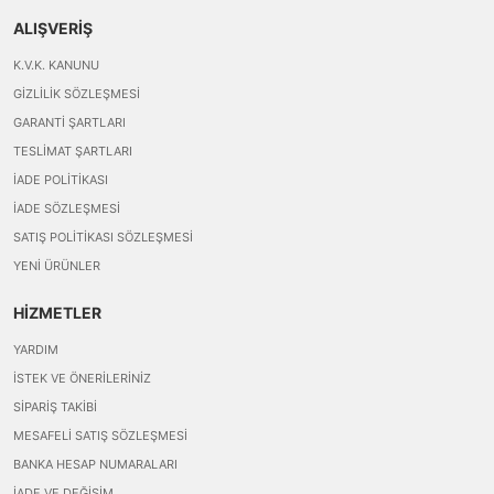
ALIŞVERİŞ
K.V.K. KANUNU
GIZLILIK SÖZLEŞMESI
GARANTI ŞARTLARI
TESLIMAT ŞARTLARI
İADE POLITIKASI
İADE SÖZLEŞMESI
SATIŞ POLITIKASI SÖZLEŞMESI
YENI ÜRÜNLER
HİZMETLER
YARDIM
İSTEK VE ÖNERILERINIZ
SIPARIŞ TAKIBI
MESAFELI SATIŞ SÖZLEŞMESI
BANKA HESAP NUMARALARI
İADE VE DEĞIŞIM