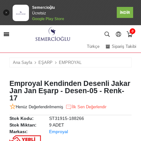
Semercioğlu
İNDİR
Ücretsiz
Google Play Store
0
Türkçe
Sipariş Takibi
Ana Sayfa
EŞARP
EMPROYAL
Emproyal Kendinden Desenli Jakar
Jan Jan Eşarp - Desen-05 - Renk-
17
Henüz Değerlendirilmemiş
İlk Sen Değerlendir
Stok Kodu:
ST31915-188266
Stok Miktarı:
9 ADET
Markası:
Emproyal