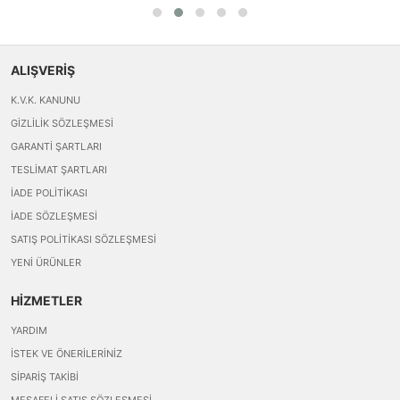
ALIŞVERİŞ
K.V.K. KANUNU
GIZLILIK SÖZLEŞMESI
GARANTI ŞARTLARI
TESLIMAT ŞARTLARI
İADE POLITIKASI
İADE SÖZLEŞMESI
SATIŞ POLITIKASI SÖZLEŞMESI
YENI ÜRÜNLER
HİZMETLER
YARDIM
İSTEK VE ÖNERILERINIZ
SIPARIŞ TAKIBI
MESAFELI SATIŞ SÖZLEŞMESI