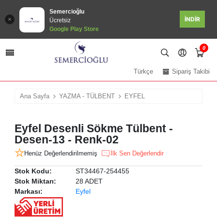
Semercioğlu
İNDİR
Ücretsiz
Google Play Store
0
Türkçe
Sipariş Takibi
Ana Sayfa
YAZMA - TÜLBENT
EYFEL
Eyfel Desenli Sökme Tülbent -
Desen-13 - Renk-02
Henüz Değerlendirilmemiş
İlk Sen Değerlendir
Stok Kodu:
ST34467-254455
Stok Miktarı:
28 ADET
Markası:
Eyfel