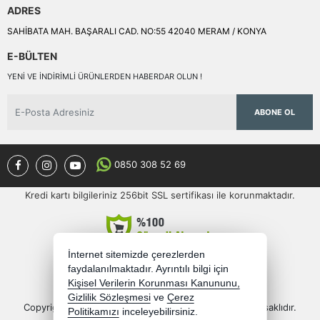
ADRES
SAHİBATA MAH. BAŞARALI CAD. NO:55 42040 MERAM / KONYA
E-BÜLTEN
YENI VE INDIRIMLI ÜRÜNLERDEN HABERDAR OLUN !
ABONE OL
0850 308 52 69
Kredi kartı bilgileriniz 256bit SSL sertifikası ile korunmaktadır.
İnternet sitemizde çerezlerden
faydalanılmaktadır. Ayrıntılı bilgi için
Kişisel Verilerin Korunması Kanununu,
Gizlilik Sözleşmesi
ve
Çerez
Copyright 2026 semercioglutoptan.com - Tüm hakları saklıdır.
Politikamızı
inceleyebilirsiniz.