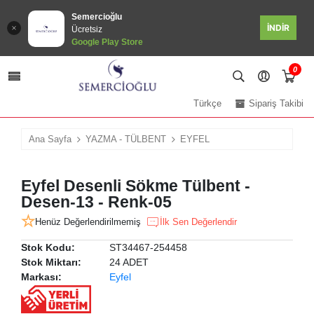
Semercioğlu
İNDİR
Ücretsiz
Google Play Store
0
Türkçe
Sipariş Takibi
Ana Sayfa
YAZMA - TÜLBENT
EYFEL
Eyfel Desenli Sökme Tülbent -
Desen-13 - Renk-05
Henüz Değerlendirilmemiş
İlk Sen Değerlendir
Stok Kodu:
ST34467-254458
Stok Miktarı:
24 ADET
Markası:
Eyfel