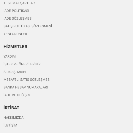
TESLIMAT ŞARTLARI
İADE POLITIKASI
İADE SÖZLEŞMESI
SATIŞ POLITIKASI SÖZLEŞMESI
YENI ÜRÜNLER
HİZMETLER
YARDIM
İSTEK VE ÖNERILERINIZ
SIPARIŞ TAKIBI
MESAFELI SATIŞ SÖZLEŞMESI
BANKA HESAP NUMARALARI
İADE VE DEĞIŞIM
İRTİBAT
HAKKIMIZDA
İLETIŞIM