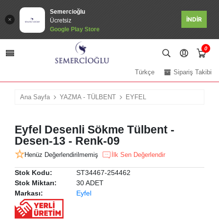
Semercioğlu
İNDİR
Ücretsiz
Google Play Store
0
Türkçe
Sipariş Takibi
Ana Sayfa
YAZMA - TÜLBENT
EYFEL
Eyfel Desenli Sökme Tülbent -
Desen-13 - Renk-09
Henüz Değerlendirilmemiş
İlk Sen Değerlendir
Stok Kodu:
ST34467-254462
Stok Miktarı:
30 ADET
Markası:
Eyfel