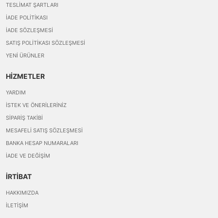
TESLIMAT ŞARTLARI
İADE POLITIKASI
İADE SÖZLEŞMESI
SATIŞ POLITIKASI SÖZLEŞMESI
YENI ÜRÜNLER
HİZMETLER
YARDIM
İSTEK VE ÖNERILERINIZ
SIPARIŞ TAKIBI
MESAFELI SATIŞ SÖZLEŞMESI
BANKA HESAP NUMARALARI
İADE VE DEĞIŞIM
İRTİBAT
HAKKIMIZDA
İLETIŞIM