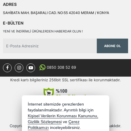
ADRES
SAHİBATA MAH. BAŞARALI CAD. NO:55 42040 MERAM / KONYA
E-BÜLTEN
YENI VE INDIRIMLI ÜRÜNLERDEN HABERDAR OLUN !
ABONE OL
0850 308 52 69
Kredi kartı bilgileriniz 256bit SSL sertifikası ile korunmaktadır.
İnternet sitemizde çerezlerden
faydalanılmaktadır. Ayrıntılı bilgi için
Kişisel Verilerin Korunması Kanununu,
Gizlilik Sözleşmesi
ve
Çerez
Copyright 2026 semercioglutoptan.com - Tüm hakları saklıdır.
Politikamızı
inceleyebilirsiniz.